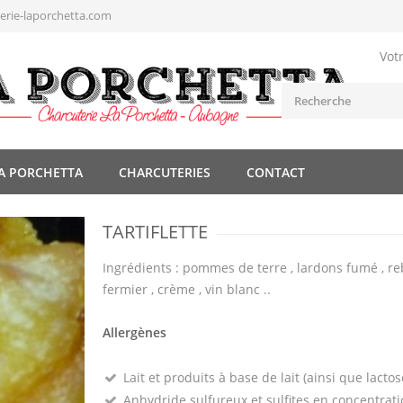
rie-laporchetta.com
Vot
A PORCHETTA
CHARCUTERIES
CONTACT
TARTIFLETTE
Ingrédients : pommes de terre , lardons fumé , r
fermier , crème , vin blanc ..
Allergènes
Lait et produits à base de lait (ainsi que lactos
Anhydride sulfureux et sulfites en concentrati