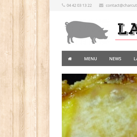
04 42 03 13 22
contact@charcute
MENU
NEWS
L