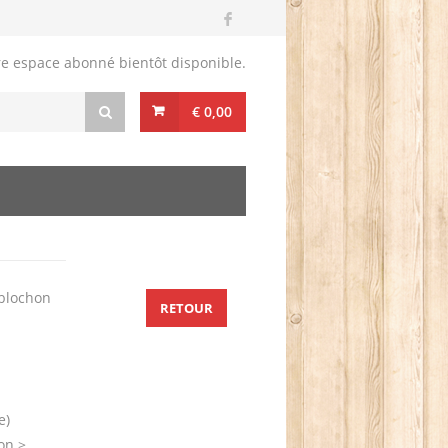
re espace abonné bientôt disponible.
€ 0,00
eblochon
RETOUR
e)
on >