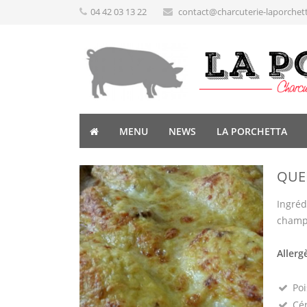
04 42 03 13 22
contact@charcuterie-laporchet
MENU
NEWS
LA PORCHETTA
QUE
Ingréd
champi
Allerg
Poi
Cé