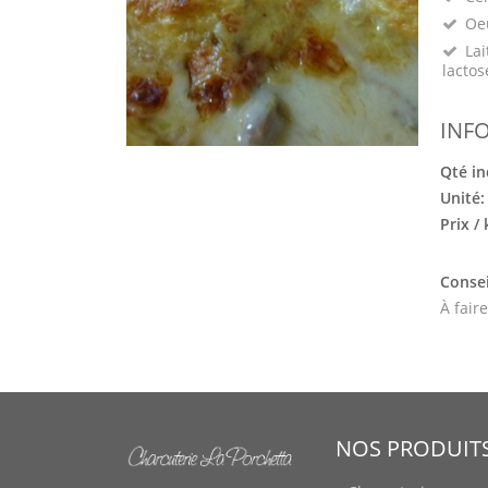
Oeu
Lai
lactos
INF
Qté in
Unité
Prix /
Consei
À fair
NOS PRODUIT