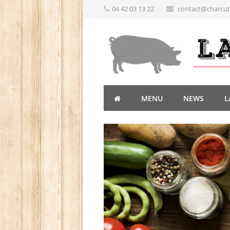
04 42 03 13 22
contact@charcute
MENU
NEWS
L