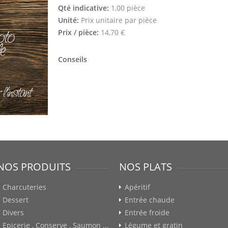
Qté indicative:
1,00 pièce
Unité:
Prix unitaire par pièce
Prix / pièce:
14,70 €
Conseils
NOS PRODUITS
NOS PLATS
Charcuteries
Apéritif
Dessert
Entrée chaude
Divers
Entrée froide
Epicerie , Conserve , Saumon ...
Légume et gratin