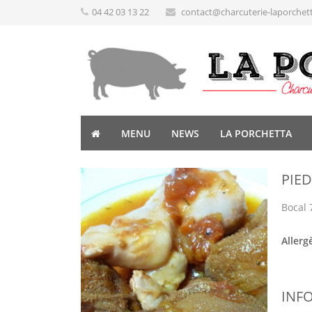
04 42 03 13 22
contact@charcuterie-laporchet
MENU
NEWS
LA PORCHETTA
PIED
Bocal 
Allerg
INF