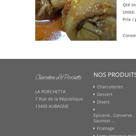
Qté in
Unité
Prix /
Consei
NOS PRODUIT
Charcuteries
LA PORCHETTA
Dessert
7 Rue de la République
Divers
13400 AUBAGNE
Epicerie , Conserve ,
Saumon ...
Fromage
Semi conserve mai