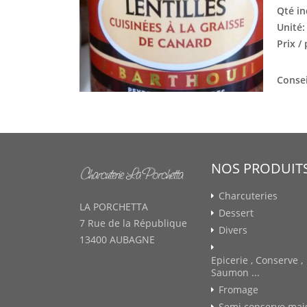
Qté in
Unité
Prix /
Consei
NOS PRODUIT
Charcuteries
LA PORCHETTA
Dessert
7 Rue de la République
Divers
13400 AUBAGNE
Epicerie , Conserve ,
Saumon ...
Fromage
Semi conserve mai