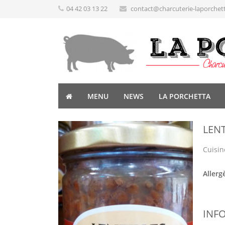
04 42 03 13 22
contact@charcuterie-laporchet
MENU
NEWS
LA PORCHETTA
LENT
Cuisin
Allerg
INF