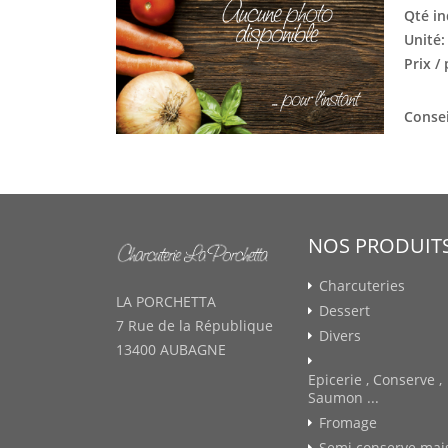
Qté in
Unité
Prix /
Consei
NOS PRODUIT
Charcuteries
LA PORCHETTA
Dessert
7 Rue de la République
Divers
13400 AUBAGNE
Epicerie , Conserve ,
Saumon ...
Fromage
Semi conserve mai