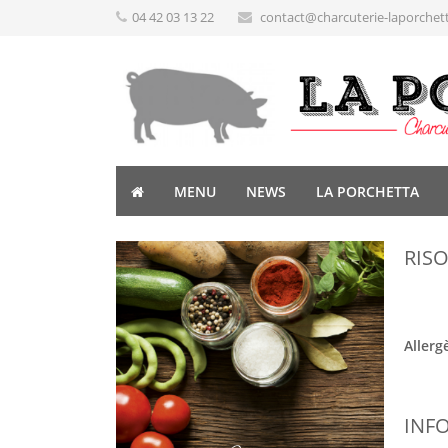
04 42 03 13 22
contact@charcuterie-laporchet
MENU
NEWS
LA PORCHETTA
RISO
Allerg
INF