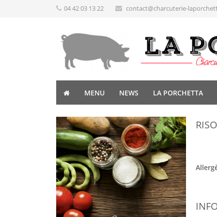
04 42 03 13 22
contact@charcuterie-laporchet
MENU
NEWS
LA PORCHETTA
RISO
Allerg
INF