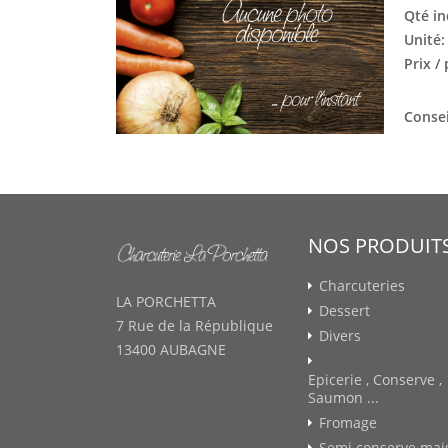
Qté in
Unité
Prix /
Consei
NOS PRODUIT
Charcuteries
LA PORCHETTA
Dessert
7 Rue de la République
Divers
13400 AUBAGNE
Epicerie , Conserve ,
Saumon ...
Fromage
Semi conserve mai