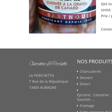
Qté in
Unité
Prix /
Consei
NOS PRODUIT
Charcuteries
LA PORCHETTA
Dessert
7 Rue de la République
Divers
13400 AUBAGNE
Epicerie , Conserve ,
Saumon ...
Fromage
Semi conserve mai