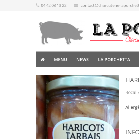
04 42 03 13 22
contact@charcuterie-laporchet
MENU
NEWS
LA PORCHETTA
HAR
Bocal 
Allerg
INF