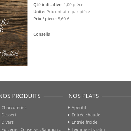
Qté indicative:
1,00 pièce
Unité:
Prix unitaire par pièce
Prix / pièce:
5,60 €
Conseils
NOS PRODUITS
NOS PLATS
Charcuteries
Apéritif
Dessert
Entrée chaude
Divers
Entrée froide
Epicerie , Conserve , Saumon ...
Légume et gratin