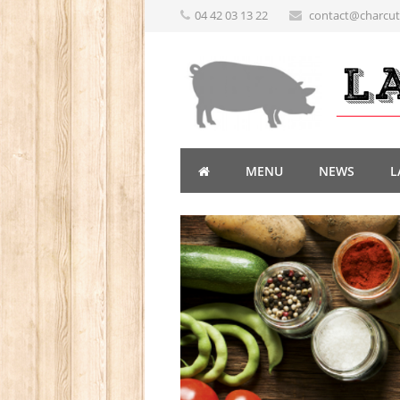
04 42 03 13 22
contact@charcute
MENU
NEWS
L