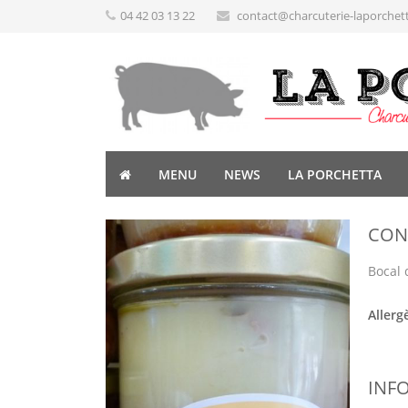
04 42 03 13 22
contact@charcuterie-laporchet
MENU
NEWS
LA PORCHETTA
CON
Bocal 
Allerg
INF