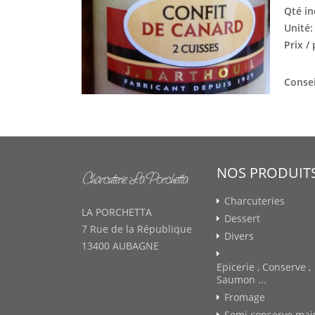
Qté in
Unité
Prix /
Consei
NOS PRODUIT
Charcuteries
LA PORCHETTA
Dessert
7 Rue de la République
Divers
13400 AUBAGNE
Epicerie , Conserve ,
Saumon ...
Fromage
Semi conserve mai