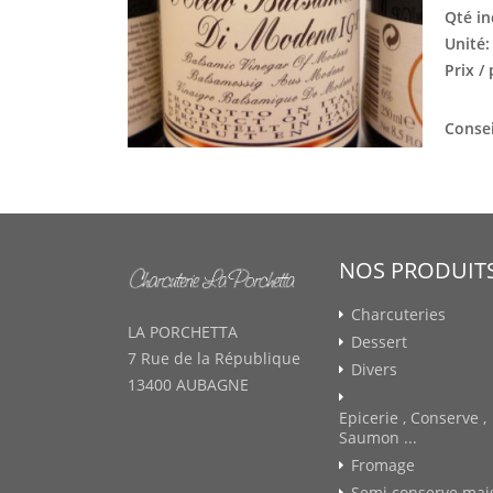
Qté in
Unité
Prix /
Consei
NOS PRODUIT
Charcuteries
LA PORCHETTA
Dessert
7 Rue de la République
Divers
13400 AUBAGNE
Epicerie , Conserve ,
Saumon ...
Fromage
Semi conserve mai