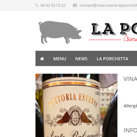
04 42 03 13 22
contact@charcuterie-laporchet
MENU
NEWS
LA PORCHETTA
VIN
Allerg
INF