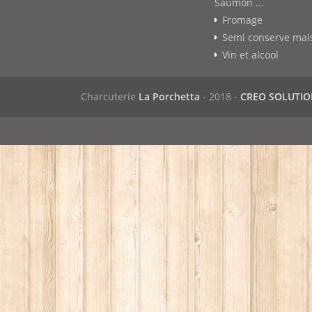
Saumon ...
Fromage
Semi conserve mai
Vin et alcool
Charcuterie
La Porchetta
- 2018 -
CREO SOLUTI