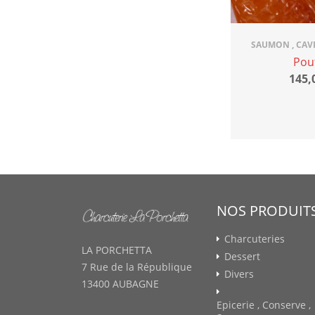
SAUMON , CAVI
Pou
145,
NOS PRODUIT
Charcuteries
LA PORCHETTA
Dessert
7 Rue de la République
Divers
13400 AUBAGNE
Epicerie , Conserve ,