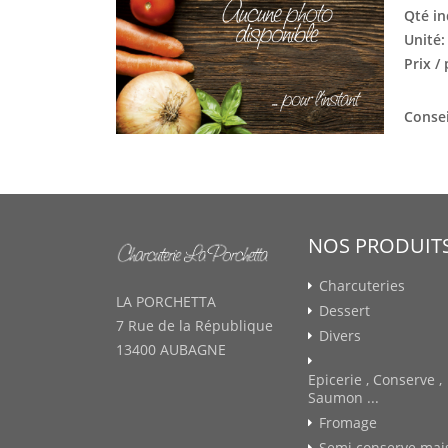
Qté in
Unité
Prix /
Consei
NOS PRODUIT
Charcuteries
LA PORCHETTA
Dessert
7 Rue de la République
Divers
13400 AUBAGNE
Epicerie , Conserve ,
Saumon ...
Fromage
Semi conserve mai