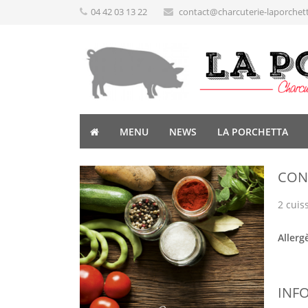
04 42 03 13 22
contact@charcuterie-laporchet
MENU
NEWS
LA PORCHETTA
CON
2 cuis
Allerg
INF