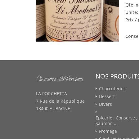
Qté in
Unité
Prix /
Consei
NOS PRODUIT
Charcuteries
LA PORCHETTA
Dessert
7 Rue de la République
Divers
13400 AUBAGNE
Epicerie , Conserve ,
Saumon ...
Fromage
Semi conserve mai