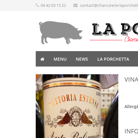
04 42 03 13 22
contact@charcuterie-laporchet
MENU
NEWS
LA PORCHETTA
VIN
Allerg
INF