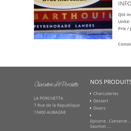
INF
Qté in
Unité
Prix /
Consei
NOS PRODUIT
Charcuteries
LA PORCHETTA
Dessert
7 Rue de la République
Divers
13400 AUBAGNE
Epicerie , Conserve ,
Saumon ...