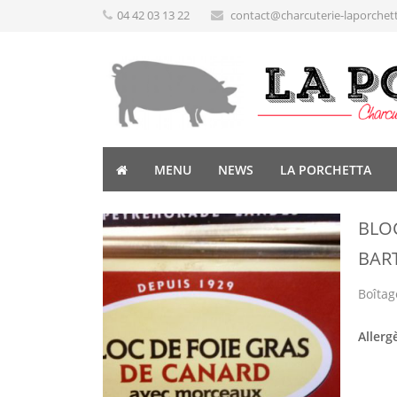
04 42 03 13 22
contact@charcuterie-laporchet
MENU
NEWS
LA PORCHETTA
BLO
BAR
Boîtag
Allerg