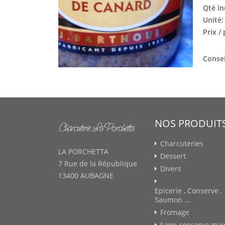
Qté in
Unité
Prix /
Consei
NOS PRODUIT
Charcuteries
LA PORCHETTA
Dessert
7 Rue de la République
Divers
13400 AUBAGNE
Epicerie , Conserve ,
Saumon ...
Fromage
Semi conserve mai