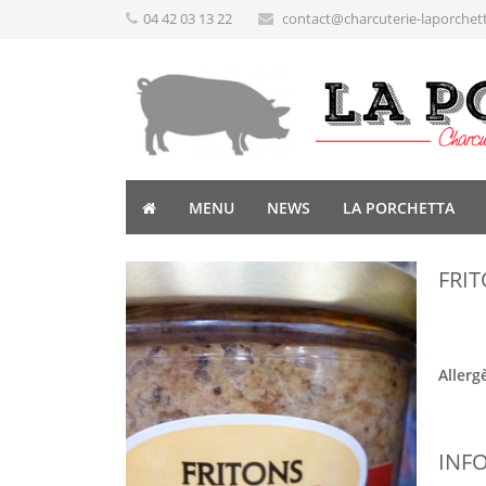
04 42 03 13 22
contact@charcuterie-laporchet
MENU
NEWS
LA PORCHETTA
FRI
Allerg
INF