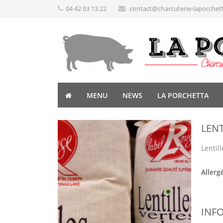
04 42 03 13 22
contact@charcuterie-laporchet
MENU
NEWS
LA PORCHETTA
LENT
Lentil
Allerg
INF