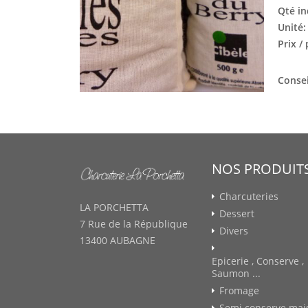
Qté in
Unité
Prix /
Consei
NOS PRODUIT
Charcuteries
LA PORCHETTA
Dessert
7 Rue de la République
Divers
13400 AUBAGNE
Epicerie , Conserve ,
Saumon ...
Fromage
Semi conserve mai