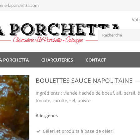
rie-laporchetta.com
Vot
A PORCHETTA
CHARCUTERIES
CONTACT
BOULETTES SAUCE NAPOLITAINE
Ingrédients : viande hachée de boeuf, ail, persil, 
tomate, carotte, sel, poivre
Allergènes
Céleri et produits à base de céleri