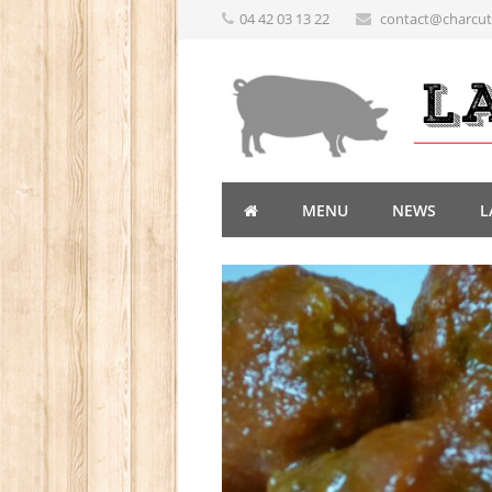
04 42 03 13 22
contact@charcute
MENU
NEWS
L