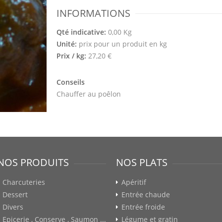
INFORMATIONS
Qté indicative:
0,00 Kg
Unité:
prix pour un produit en kg
Prix / kg:
27,20 €
Conseils
Chauffer au poêlon
NOS PRODUITS
NOS PLATS
Charcuteries
Apéritif
Dessert
Entrée chaude
Divers
Entrée froide
Epicerie , Conserve , Saumon ...
Légume et gratin