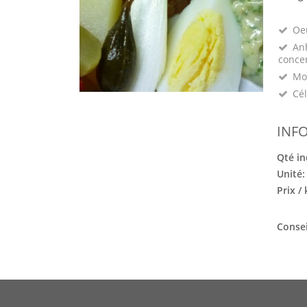
Oeu
Anh
conce
Mo
Cél
INF
Qté in
Unité
Prix /
Consei