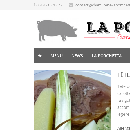
04 42 03 13 22
contact@charcuterie-laporchet
MENU
NEWS
LA PORCHETTA
TÊT
Tête d
carott
ravigot
accomp
légère
Allerg