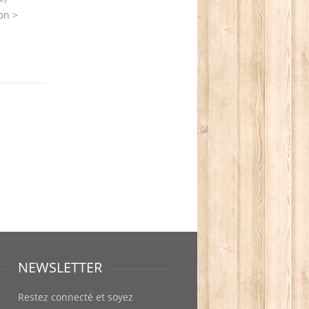
on >
NEWSLETTER
Restez connecté et soyez