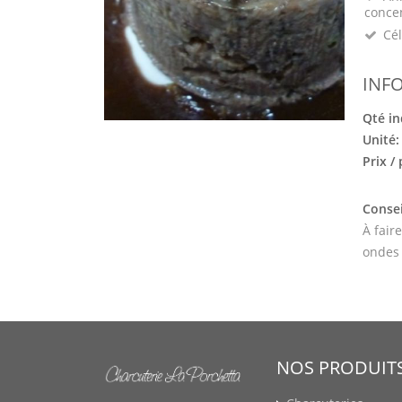
conce
Cél
INF
Qté in
Unité
Prix /
Consei
À fair
ondes
NOS PRODUIT