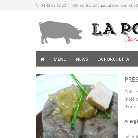
04 42 03 13 22
contact@charcuterie-laporchet
MENU
NEWS
LA PORCHETTA
PRÉS
Cuisse
mélé d
d'une 
Allerg
Anh