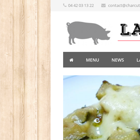
04 42 03 13 22
contact@charcute
MENU
NEWS
L