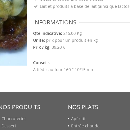
Lait et produits à base de lait (ainsi que lactos
INFORMATIONS
Qté indicative:
215,00 Kg
Unité:
prix pour un produit en kg
Prix / kg:
39,20 €
Conseils
À tiédir au four 160 ° 10/15 mn
NOS PRODUITS
NOS PLATS
Charcuteries
Apéritif
Dessert
Entrée chaude