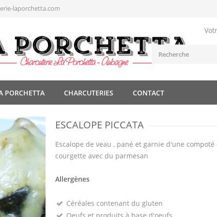
rie-laporchetta.com
Vot
A PORCHETTA
CHARCUTERIES
CONTACT
ESCALOPE PICCATA
Escalope de veau , pané et garnie d'une compoté
courgette avec du parmesan
Allergènes
Céréales contenant du gluten
Oeufs et produits à base d'oeufs