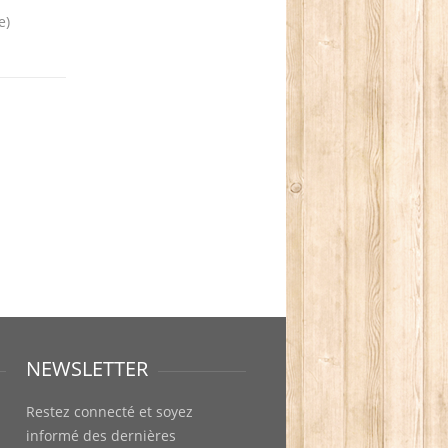
e)
NEWSLETTER
Restez connecté et soyez
informé des dernières