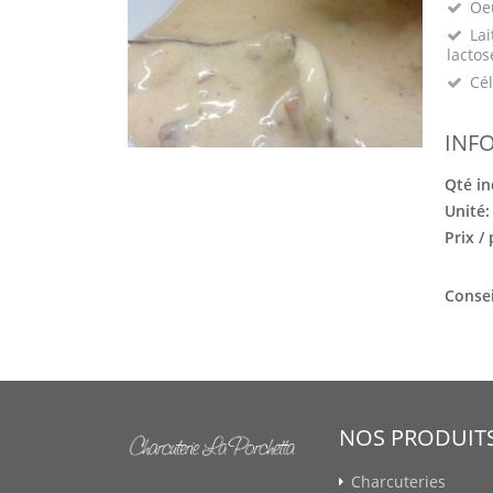
Oeu
Lai
lactos
Cél
INF
Qté in
Unité
Prix /
Consei
NOS PRODUIT
Charcuteries