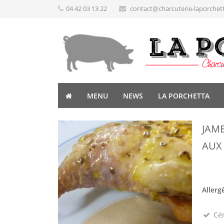
04 42 03 13 22
contact@charcuterie-laporchet
MENU
NEWS
LA PORCHETTA
JAM
AUX
Allerg
Cé