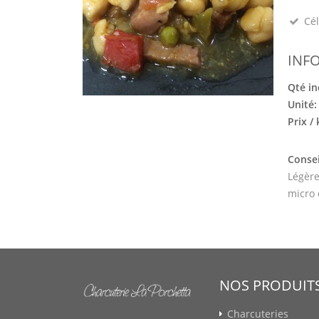
Cél
INF
Qté in
Unité
Prix /
Consei
Légère
micro
NOS PRODUIT
Charcuteries