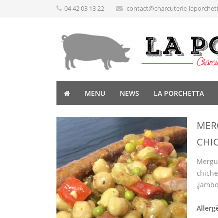
04 42 03 13 22
contact@charcuterie-laporchet
MENU
NEWS
LA PORCHETTA
MER
CHI
Mergue
chiche 
,jambon
Allerg