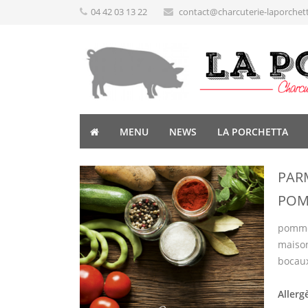
04 42 03 13 22
contact@charcuterie-laporchet
MENU
NEWS
LA PORCHETTA
PAR
POM
pomme 
maison
bocau
Allerg