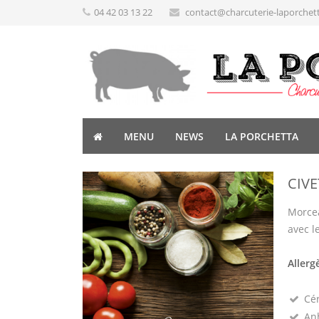
04 42 03 13 22
contact@charcuterie-laporchet
MENU
NEWS
LA PORCHETTA
CIVE
Morcea
avec le
Allerg
Cé
Anh