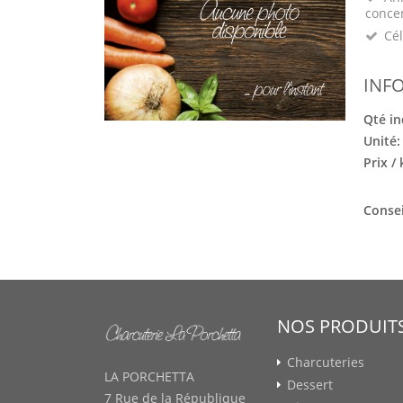
conce
Cél
INF
Qté in
Unité
Prix /
Consei
NOS PRODUIT
Charcuteries
LA PORCHETTA
Dessert
7 Rue de la République