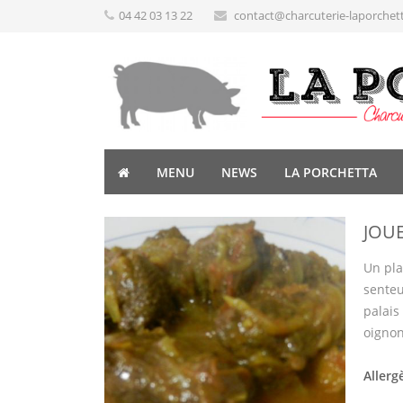
04 42 03 13 22
contact@charcuterie-laporchet
MENU
NEWS
LA PORCHETTA
JOU
Un pla
senteu
palais 
oignon
Allerg