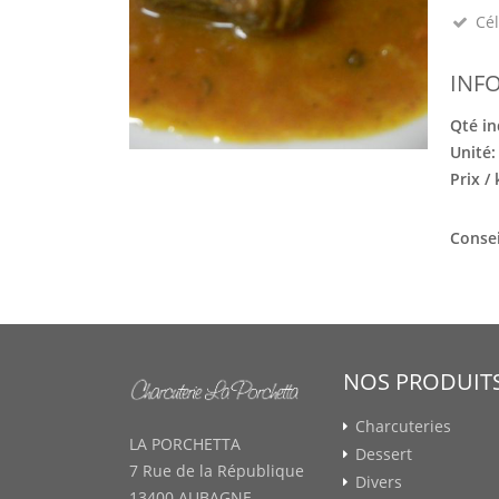
Cél
INF
Qté in
Unité
Prix /
Consei
NOS PRODUIT
Charcuteries
LA PORCHETTA
Dessert
7 Rue de la République
Divers
13400 AUBAGNE