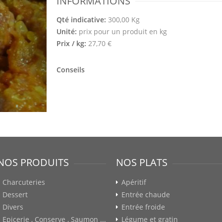
INFORMATIONS
Qté indicative:
300,00 Kg
Unité:
prix pour un produit en kg
Prix / kg:
27,70 €
Conseils
NOS PRODUITS
NOS PLATS
Charcuteries
Apéritif
Dessert
Entrée chaude
Divers
Entrée froide
Epicerie , Conserve , Saumon ...
Légume et gratin