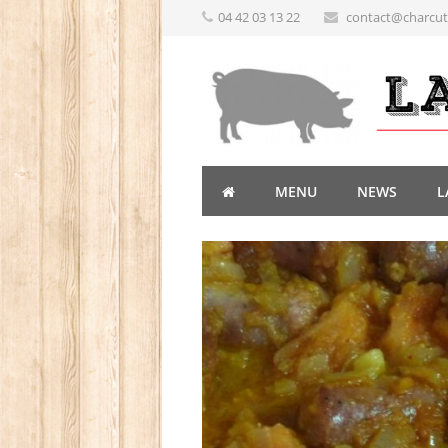
04 42 03 13 22
contact@charcute
MENU
NEWS
L