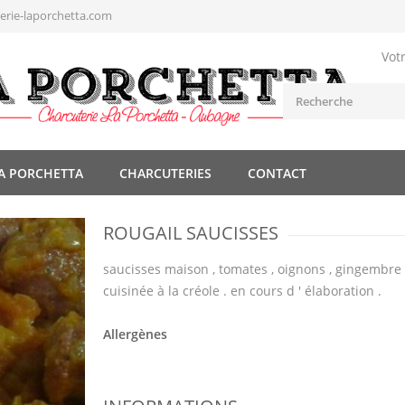
rie-laporchetta.com
Vot
A PORCHETTA
CHARCUTERIES
CONTACT
ROUGAIL SAUCISSES
saucisses maison , tomates , oignons , gingembre , 
cuisinée à la créole . en cours d ' élaboration .
Allergènes