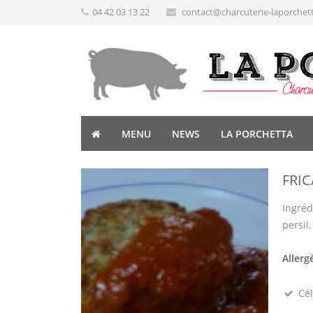
04 42 03 13 22
contact@charcuterie-laporchet
MENU
NEWS
LA PORCHETTA
FRI
Ingréd
persil
Allerg
Cél