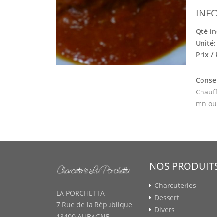
INF
Qté in
Unité
Prix /
Consei
Chauff
mn ou
NOS PRODUIT
Charcuteries
LA PORCHETTA
Dessert
7 Rue de la République
Divers
13400 AUBAGNE