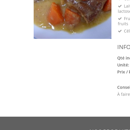
Lai
lactos
Fru
fruits
Cél
INF
Qté in
Unité
Prix /
Consei
À fair