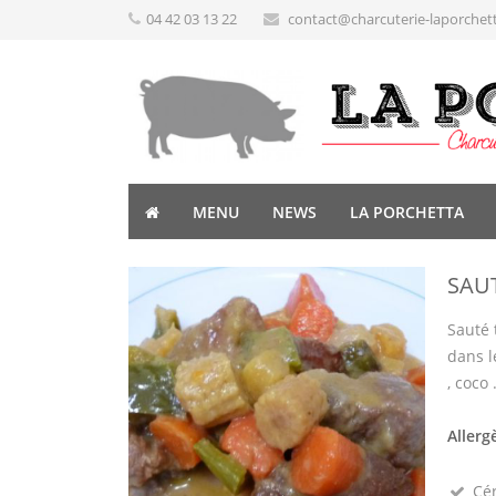
04 42 03 13 22
contact@charcuterie-laporchet
MENU
NEWS
LA PORCHETTA
SAU
Sauté 
dans l
, coco .
Allerg
Cé