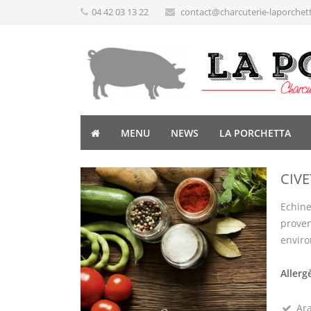
04 42 03 13 22
contact@charcuterie-laporchet
MENU
NEWS
LA PORCHETTA
CIVE
Echine
proven
enviro
Allerg
Ara