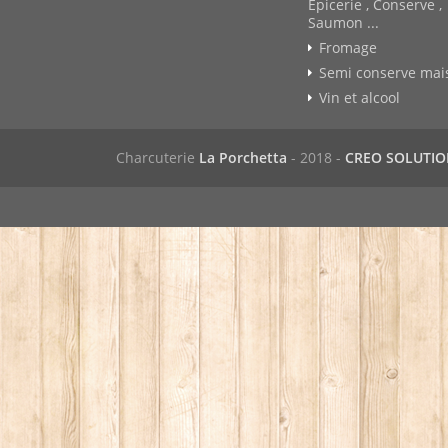
Epicerie , Conserve ,
Saumon ...
Fromage
Semi conserve mai
Vin et alcool
Charcuterie
La Porchetta
- 2018 -
CREO SOLUTI