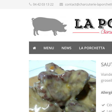
04 42 03 13 22
contact@charcuterie-laporchet
MENU
NEWS
LA PORCHETTA
SAU
Viande
grosei
Allerg
Cé
Lai