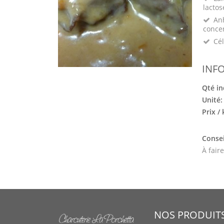
lactos
Anh
conce
Cél
INF
Qté in
Unité
Prix /
Consei
À fair
NOS PRODUIT