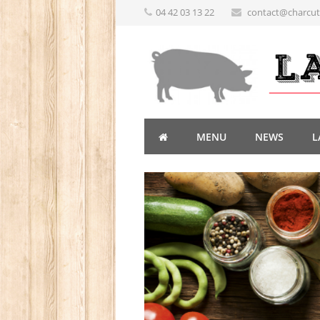
04 42 03 13 22
contact@charcute
MENU
NEWS
L