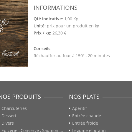
INFORMATIONS
Qté indicative:
1,00 Kg
Unité:
prix pour un produit en kg
Prix / kg:
26,30 €
Conseils
Réchauffer au four à 150° , 20 minutes
NOS PRODUITS
NOS PLATS
Charcuteries
Apéritif
Dessert
Entrée chaude
Divers
Entrée froide
Epicerie , Conserve , Saumon ...
Légume et gratin