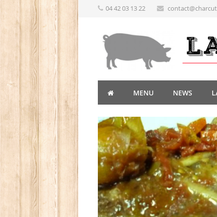
04 42 03 13 22
contact@charcute
MENU
NEWS
L