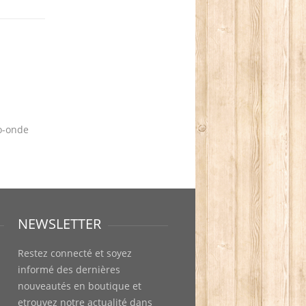
o-onde
NEWSLETTER
Restez connecté et soyez
informé des dernières
nouveautés en boutique et
etrouvez notre actualité dans