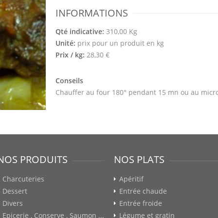
INFORMATIONS
Qté indicative:
310,00 Kg
Unité:
prix pour un produit en kg
Prix / kg:
28,30 €
Conseils
Chauffer au four 180° pendant 15 mn ou au micr
NOS PRODUITS
NOS PLATS
Charcuteries
Apéritif
Dessert
Entrée chaude
Divers
Entrée froide
Epicerie , Conserve , Saumon ...
Légume et gratin