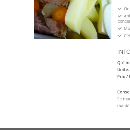
Oeu
Anh
conce
Mo
Cél
INF
Qté in
Unité
Prix /
Consei
Se man
manièr