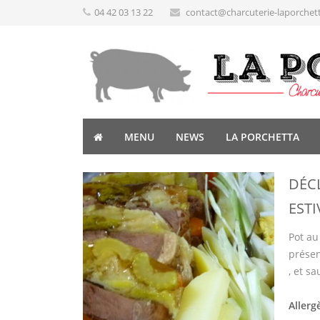
04 42 03 13 22
contact@charcuterie-laporchet
MENU
NEWS
LA PORCHETTA
DÉC
ESTI
Pot au
présen
, et s
Allerg