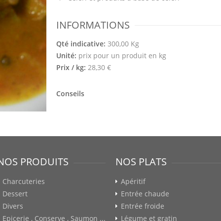
INFORMATIONS
Qté indicative:
300,00 Kg
Unité:
prix pour un produit en kg
Prix / kg:
28,30 €
Conseils
NOS PRODUITS
NOS PLATS
Charcuteries
Apéritif
Dessert
Entrée chaude
Divers
Entrée froide
Epicerie , Conserve , Saumon ...
Légume et gratin