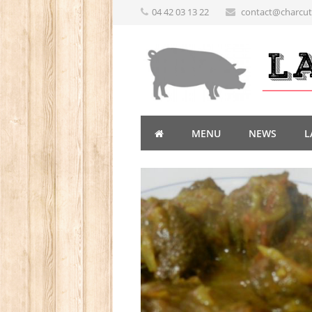
04 42 03 13 22
contact@charcute
MENU
NEWS
L