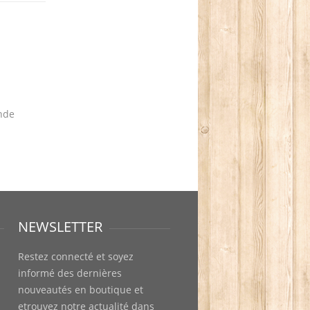
nde
NEWSLETTER
Restez connecté et soyez
informé des dernières
nouveautés en boutique et
etrouvez notre actualité dans