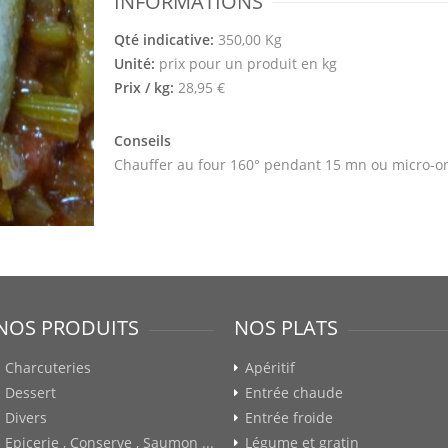
INFORMATIONS
Qté indicative:
350,00 Kg
Unité:
prix pour un produit en kg
Prix / kg:
28,95 €
Conseils
Chauffer au four 160° pendant 15 mn ou micro-o
NOS PRODUITS
NOS PLATS
Charcuteries
Apéritif
Dessert
Entrée chaude
Divers
Entrée froide
Epicerie , Conserve , Saumon ...
Légume et gratin