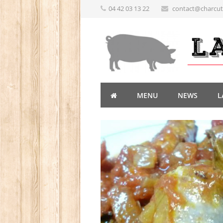
04 42 03 13 22
contact@charcute
MENU
NEWS
L