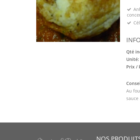
Anh
conce
Cél
INF
Qté in
Unité
Prix /
Consei
Au fou
sauce 
NOS PRODUIT