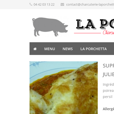
04 42 03 13 22
contact@charcuterie-laporchet
MENU
NEWS
LA PORCHETTA
SUP
JUL
Ingréd
poireau
persil
Allerg