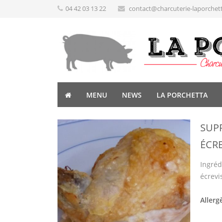
04 42 03 13 22
contact@charcuterie-laporchet
MENU
NEWS
LA PORCHETTA
SUP
ÉCRE
Ingréd
écrevi
Allerg