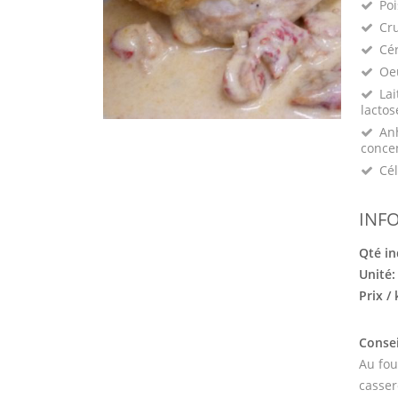
Poi
Cru
Cé
Oeu
Lai
lactos
Anh
conce
Cél
INF
Qté in
Unité
Prix /
Consei
Au fou
casser