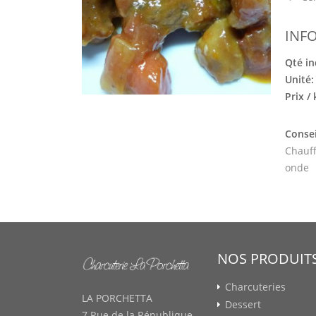
INF
Qté in
Unité
Prix /
Consei
Chauff
onde
NOS PRODUIT
Charcuteries
LA PORCHETTA
Dessert
7 Rue de la République