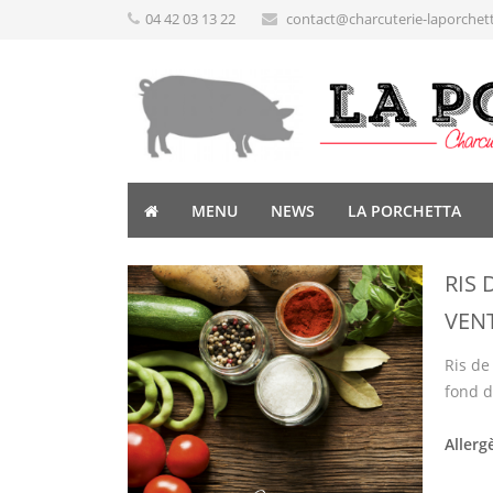
04 42 03 13 22
contact@charcuterie-laporchet
MENU
NEWS
LA PORCHETTA
RIS 
VEN
Ris de
fond d
Allerg