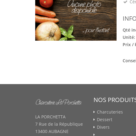
Cé
INF
Qté in
Unité
Prix /
Consei
NOS PRODUIT
Charcuteries
LA PORCHETTA
Dessert
7 Rue de la République
Divers
13400 AUBAGNE