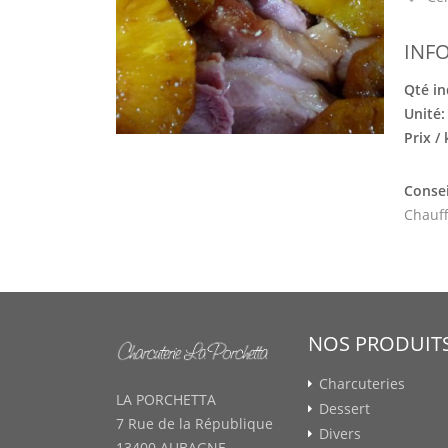
INF
Qté in
Unité
Prix /
Consei
Chauff
NOS PRODUIT
Charcuteries
LA PORCHETTA
Dessert
7 Rue de la République
Divers
13400 AUBAGNE