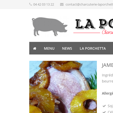
04 42 03 13 22
contact@charcuterie-laporchet
MENU
NEWS
LA PORCHETTA
JAM
Ingréd
beurr
Allerg
Soj
Cél