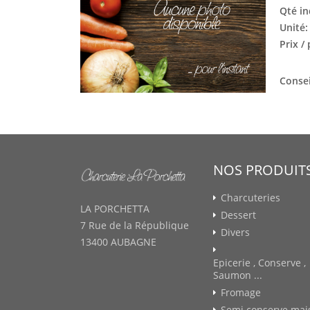
Qté in
Unité
Prix /
Consei
NOS PRODUIT
Charcuteries
LA PORCHETTA
Dessert
7 Rue de la République
Divers
13400 AUBAGNE
Epicerie , Conserve ,
Saumon ...
Fromage
Semi conserve mai