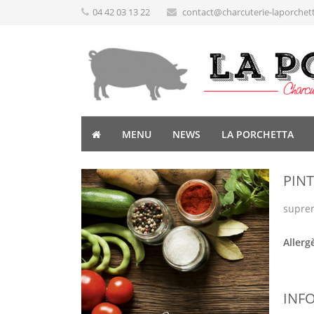
04 42 03 13 22
contact@charcuterie-laporchet
MENU
NEWS
LA PORCHETTA
PIN
suprem
Allerg
INF