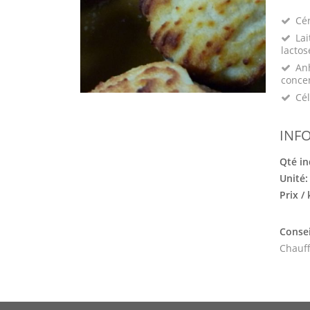
Cé
Lai
lactos
Anh
conce
Cél
INF
Qté in
Unité
Prix /
Consei
Chauff