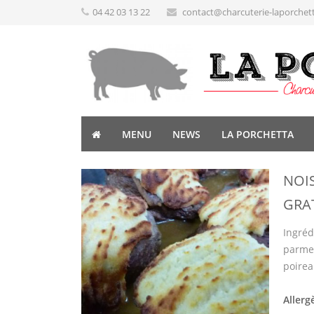
04 42 03 13 22
contact@charcuterie-laporchet
MENU
NEWS
LA PORCHETTA
NOI
GRA
Ingréd
parmes
poirea
Allerg