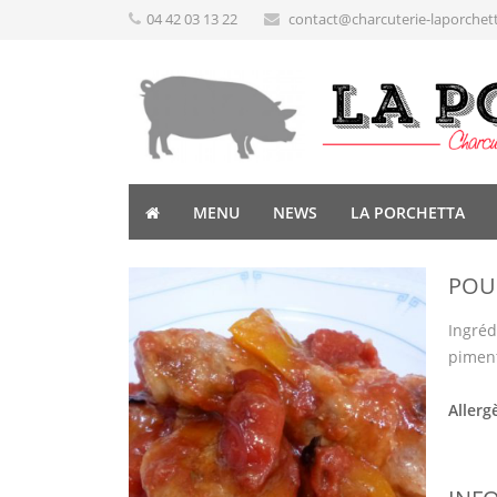
04 42 03 13 22
contact@charcuterie-laporchet
MENU
NEWS
LA PORCHETTA
POU
Ingréd
piment 
Allerg