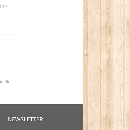
on >
uillir
NEWSLETTER