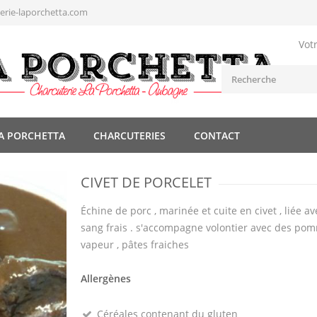
rie-laporchetta.com
Vot
A PORCHETTA
CHARCUTERIES
CONTACT
CIVET DE PORCELET
Échine de porc , marinée et cuite en civet , liée a
sang frais . s'accompagne volontier avec des po
vapeur , pâtes fraiches
Allergènes
Céréales contenant du gluten