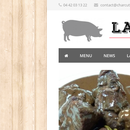
04 42 03 13 22
contact@charcute
MENU
NEWS
L