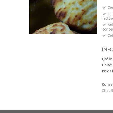
Cé
Lai
lactos
Anh
conce
Cél
INF
Qté in
Unité
Prix /
Consei
Chauff