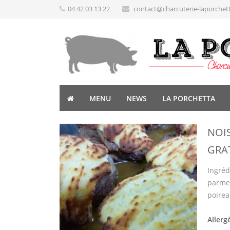
04 42 03 13 22
contact@charcuterie-laporchet
MENU
NEWS
LA PORCHETTA
NOI
GRA
Ingréd
parmes
poirea
Allerg