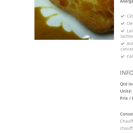
Allerg
Cé
Oeu
Lai
lactos
Anh
conce
Cél
INF
Qté in
Unité
Prix /
Consei
Chauff
chauff