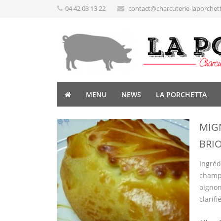
04 42 03 13 22
contact@charcuterie-laporchet
MENU
NEWS
LA PORCHETTA
MIG
BRI
Ingréd
champi
oignon
clarif