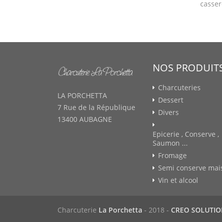
casser
NOS PRODUIT
Charcuteries
LA PORCHETTA
Dessert
7 Rue de la République
Divers
13400 AUBAGNE
Epicerie , Conserve ,
Saumon ...
Fromage
Semi conserve mai
Vin et alcool
Charcuterie
La Porchetta
- 2018 -
CREO SOLUTI