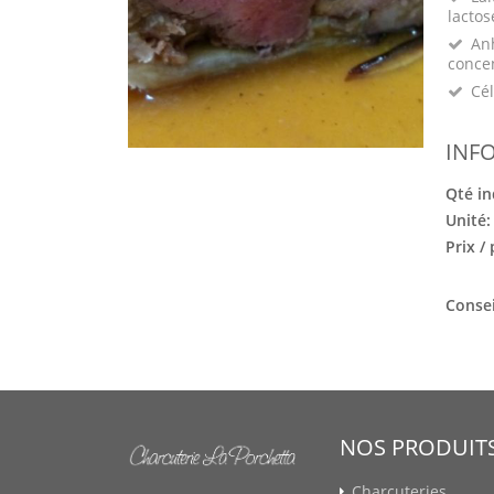
lactos
Anh
conce
Cél
INF
Qté in
Unité
Prix /
Consei
NOS PRODUIT
Charcuteries