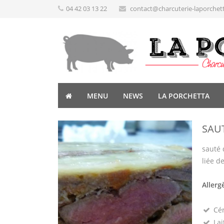
04 42 03 13 22
contact@charcuterie-laporchet
MENU
NEWS
LA PORCHETTA
SAU
sauté 
liée d
Allerg
Cé
Lai