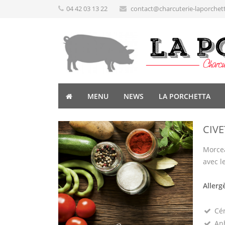
04 42 03 13 22
contact@charcuterie-laporchet
MENU
NEWS
LA PORCHETTA
CIVE
Morcea
avec le
Allerg
Cé
Anh