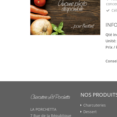
conce
Cél
INF
Qté in
Unité
Prix /
Consei
NOS PRODUIT
Charcuteries
LA PORCHETTA
Dessert
7 Rue de la République